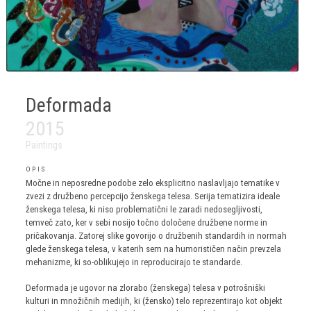
Deformada
2015
Paintings
OPIS
Močne in neposredne podobe zelo eksplicitno naslavljajo tematike v
zvezi z družbeno percepcijo ženskega telesa. Serija tematizira ideale
ženskega telesa, ki niso problematični le zaradi nedosegljivosti,
temveč zato, ker v sebi nosijo točno določene družbene norme in
pričakovanja. Zatorej slike govorijo o družbenih standardih in normah
glede ženskega telesa, v katerih sem na humorističen način prevzela
mehanizme, ki so-oblikujejo in reproducirajo te standarde.
Deformada je ugovor na zlorabo (ženskega) telesa v potrošniški
kulturi in množičnih medijih, ki (žensko) telo reprezentirajo kot objekt