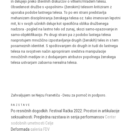
in delujejo preko številnih diskurzov o vitkem/mladem telesu.
Obsedenost družbe s »popolnim« (ženskim) telesom kritiziram z
uporaba podobe lastnega telesa. To po eni strani predstavlja
mehanizem discipliniranja ženskega telesa oz. tako imenovan lepotni
mit, ki v svojih učinkih deluje kot specifična oblika družbenega
nadzora - pogled na lastno telo od zunaj, skozi samo-opazovanje in
samo-objektifikacijo. Po drugi strani pa z podobo lastega telesa
nasprotujem množično izpostavljanje drugih (ženskih) teles in s tem
posameznih identitet. S spoštovanjem do drugih in tudi do lastnega
telesa na svojstven način apropriiram sredstva manipulacije
množičnih medijev in z dodajanjem atributov popolnega ženskega
telesa ustvarjam zabavna nerealna telesa.
Zahvaljujem se Nejcu Franetiču - Desu za pomoč in podporo.
RAZSTAVE
Po resničnih dogodkih. Festival Račka 2022: Prostori in artikulacije
seksualnosti. Pregledna razstava in serija performansov
Center
sodobnih umetnosti Celje
Deformada
galerija FDV